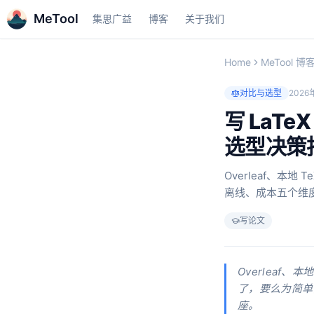
MeTool
集思广益
博客
关于我们
Home
MeTool 博
对比与选型
2026
写 LaTe
选型决策
Overleaf、本
离线、成本五个维
写论文
Overleaf
了，要么为简单
座。